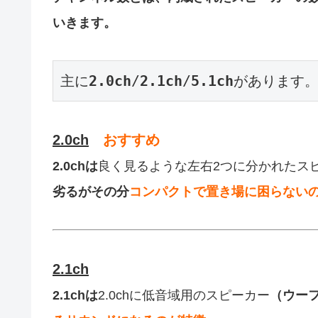
いきます。
主に
2.0ch
/
2.1ch
/
5.1ch
があります
2.0ch
おすすめ
2.0chは
良く見るような左右2つに分かれたス
劣るがその分
コンパクトで置き場に困らない
2.1ch
2.1chは
2.0chに低音域用のスピーカー
（ウー