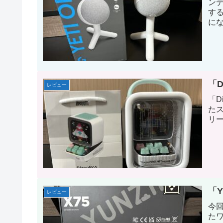
ン
する
にな
ら名
OR
「D
レビュー
「D
たス
リ
「Y
レビュー
今回
たワ