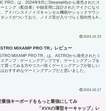
IC PRO」は、2024年9月にStreamplifyから発売されたス
リーミング（配信者）や録音用に設計されたマイクになり
す。アドバンスドノイズキャンセル機能やショックマウン
スタンドがついており、ノイズ音が入りづらく指向性も4種
あり様々な環境下で録音することができます。また、ライ
ィングにも対応しておりデスクをよりオシャレに見せるこ
ができます。
2024.10.23
STRO MIXAMP PRO TR」レビュー
STRO MIXAMP PRO TR」は、ASTROから発売されたミ
クスアンプ・ゲーミングアンプです。ゲーミングアンプを
めて買ってみる方やコスパ良くゲーミングアンプが欲しい
にはおすすめなゲーミングアンプだと思いました。
2024.10.17
安最強キーボードをもっと最強にしてみ
！ 「XVXの薄型キーキャップ」レ