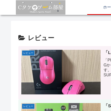
ホー
レビュー
「L
レビュー
「P
G
す。
SU
ル
り
「S
レビュー