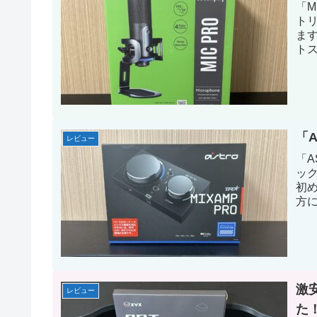
「M
ト
ま
ト
類
テ
と
「A
レビュー
「A
ッ
初
方
激
レビュー
た