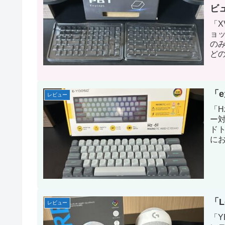
ビ
「
ョ
の
ど
ン
「e
レビュー
「H
ー
ド
に
「L
レビュー
「Y