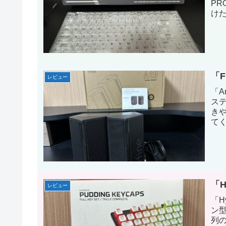
P
け
「F
レビュー
「A
ス
き
て
が
ま
「H
レビュー
「H
ン
列