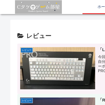
ホー
レビュー
「L
レビュー
今回
自
ーボ
PR
ら
「R
レビュー