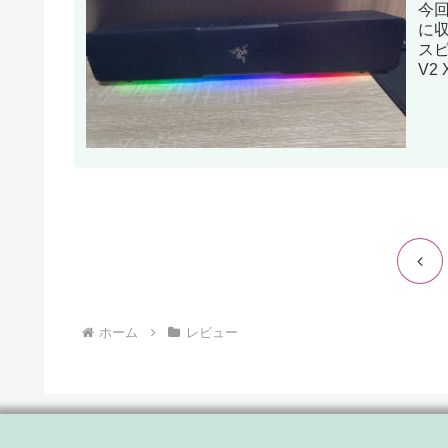
今回
に
スピ
V2
タ
前
へ
ホーム
レビュー